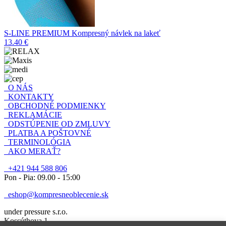
S-LINE PREMIUM Kompresný návlek na lakeť
13.40 €
O NÁS
KONTAKTY
OBCHODNÉ PODMIENKY
REKLAMÁCIE
ODSTÚPENIE OD ZMLUVY
PLATBA A POŠTOVNÉ
TERMINOLÓGIA
AKO MERAŤ?
+421 944 588 806
Pon - Pia: 09.00 - 15:00
eshop@kompresneoblecenie.sk
under pressure s.r.o.
Kossúthova 1