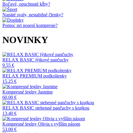
Boľavé, opuchnuté kĺby?
Napäté svaly, nestabilné členky?
Pomoc pri nosení kompresie?
NOVINKY
RELAX BASIC lýtkové pančuchy
9.55 €
RELAX PREMIUM podkolienky
15.25 €
Kompresné legíny Jasmine
60.00 €
RELAX BASIC stehenné pančuchy s krajkou
13.40 €
Kompresné legíny Olivia s vyšším pásom
53.00 €