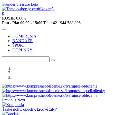
0
KOŠÍK
0.00
€
Pon - Pia: 09.00 - 15:00
Tel: +421 944 588 806
KOMPRESIA
BANDÁŽE
ŠPORT
DOPLNKY
Previous
Next
Ťažké nohy, opuchy, kŕčové žily?