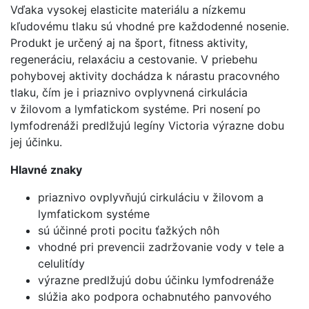
Vďaka
vysokej elasticite
materiálu a
nízkemu
kľudovému tlaku
sú vhodné pre každodenné nosenie.
Produkt je určený aj na šport, fitness aktivity,
regeneráciu, relaxáciu a cestovanie. V priebehu
pohybovej aktivity dochádza k nárastu
pracovného
tlaku
, čím je i priaznivo ovplyvnená
cirkulácia
v žilovom a lymfatickom systéme
. Pri nosení po
lymfodrenáži predlžujú legíny Victoria výrazne dobu
jej účinku.
Hlavné znaky
priaznivo ovplyvňujú cirkuláciu v žilovom a
lymfatickom systéme
sú účinné proti pocitu ťažkých nôh
vhodné pri prevencii zadržovanie vody v tele a
celulitídy
výrazne predlžujú dobu účinku lymfodrenáže
slúžia ako podpora ochabnutého panvového