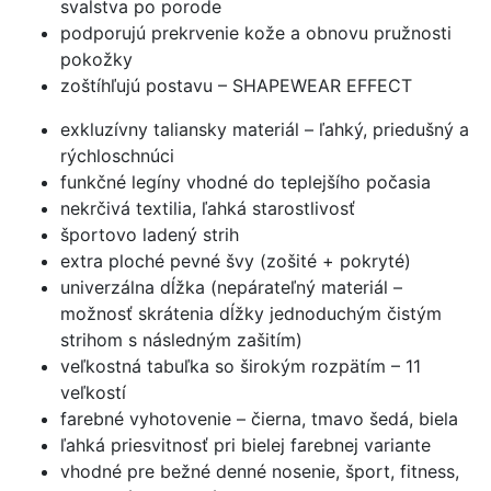
svalstva po porode
podporujú prekrvenie kože a obnovu pružnosti
pokožky
zoštíhľujú postavu – SHAPEWEAR EFFECT
exkluzívny taliansky materiál
– ľahký, priedušný a
rýchloschnúci
funkčné legíny vhodné do teplejšího počasia
nekrčivá textilia, ľahká starostlivosť
športovo ladený strih
extra ploché pevné švy (zošité + pokryté)
univerzálna dĺžka (nepárateľný materiál –
možnosť skrátenia dĺžky jednoduchým čistým
strihom s následným zašitím)
veľkostná tabuľka so širokým rozpätím – 11
veľkostí
farebné vyhotovenie – čierna, tmavo šedá, biela
ľahká priesvitnosť pri bielej farebnej variante
vhodné pre bežné denné nosenie, šport, fitness,