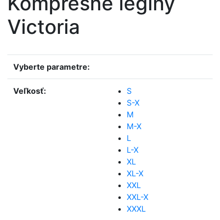
Kompresné legíny
Victoria
Vyberte parametre:
Veľkosť:
S
S-X
M
M-X
L
L-X
XL
XL-X
XXL
XXL-X
XXXL