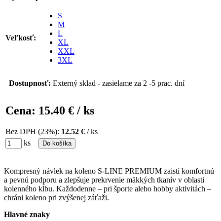
S
M
L
Veľkosť:
XL
XXL
3XL
Dostupnosť:
Externý sklad - zasielame za 2 -5 prac. dní
Cena:
15.40 €
/ ks
Bez DPH (23%):
12.52 €
/ ks
ks
Do košíka
Kompresný návlek na koleno S-LINE PREMIUM
zaistí komfortnú
a pevnú podporu a zlepšuje prekrvenie mäkkých tkanív v oblasti
kolenného kĺbu. Každodenne – pri športe alebo hobby aktivitách –
chráni koleno pri zvýšenej záťaži.
Hlavné znaky