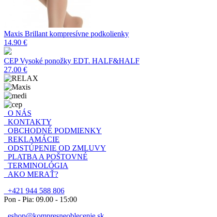
Maxis Brillant kompresívne podkolienky
14.90 €
CEP Vysoké ponožky EDT. HALF&HALF
27.00 €
O NÁS
KONTAKTY
OBCHODNÉ PODMIENKY
REKLAMÁCIE
ODSTÚPENIE OD ZMLUVY
PLATBA A POŠTOVNÉ
TERMINOLÓGIA
AKO MERAŤ?
+421 944 588 806
Pon - Pia: 09.00 - 15:00
eshop@kompresneoblecenie.sk