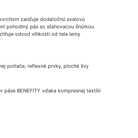
povrchom zaisťuje dodatočnú svalovú
nosení pohodlný pás so sťahovacou šnúrkou
chľuje odvod vlhkosti od tela lemy
ej potlače, reflexné prvky, ploché švy
 v páse BENEFITY vďaka kompresnej textílii