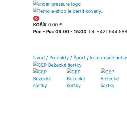
0
KOŠÍK
0.00
€
Pon - Pia: 09.00 - 15:00
Tel: +421 944 58
KOMPRESIA
BAN
Úvod
/
Produkty
/
Šport
/
kompresné nohav