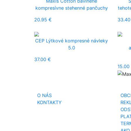
Maxis Cotton bavlnené
S
kompresívne stehenné pančuchy
tehot
20.95 €
33.40
CEP Lýtkové kompresné návleky
5.0
37.00 €
15.00
O NÁS
OBCH
KONTAKTY
REKL
ODST
PLAT
TERM
AKO 