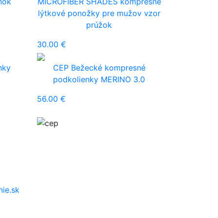
nok
MICROFIBER SHADES kompresné
lýtkové ponožky pre mužov vzor
prúžok
30.00 €
nky
CEP Bežecké kompresné
podkolienky MERINO 3.0
56.00 €
ie.sk