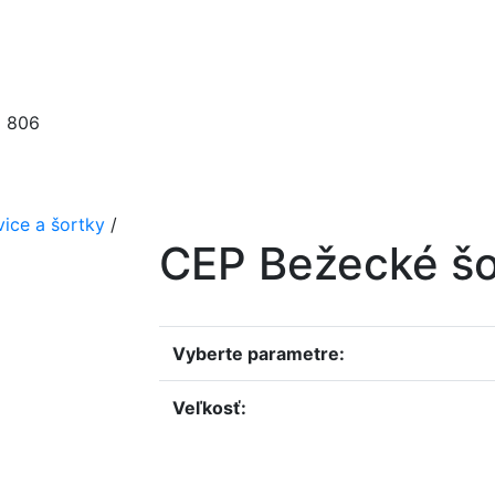
8 806
DÁŽE
ŠPORT
DOPLNKY
ice a šortky
/
CEP Bežecké šo
Vyberte parametre:
Veľkosť: