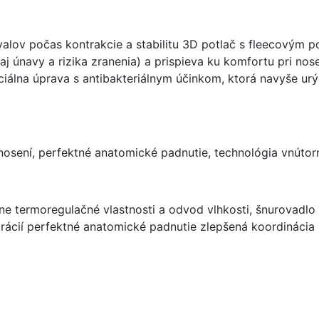
alov počas kontrakcie a stabilitu 3D potlač s fleecovým 
ým aj únavy a rizika zranenia) a prispieva ku komfortu pri 
ciálna úprava s antibakteriálnym účinkom, ktorá navyše urý
 nosení, perfektné anatomické padnutie, technológia vnútorn
lne termoregulačné vlastnosti a odvod vlhkosti, šnurovadlo
ibrácií perfektné anatomické padnutie zlepšená koordinácia