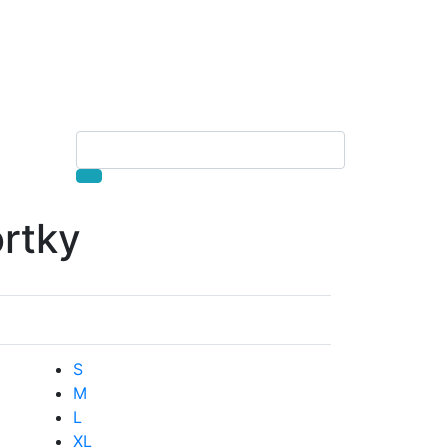
rtky
S
M
L
XL