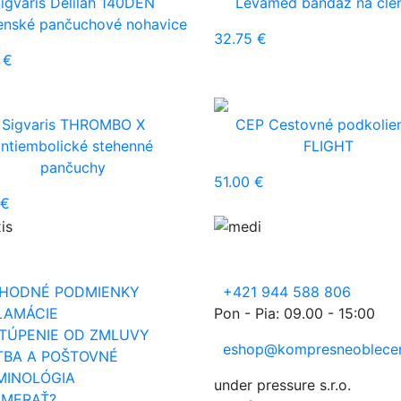
igvaris Delilah 140DEN
Levamed bandáž na čle
enské pančuchové nohavice
32.75 €
 €
Sigvaris THROMBO X
CEP Cestovné podkolie
antiembolické stehenné
FLIGHT
pančuchy
51.00 €
 €
ODNÉ PODMIENKY
+421 944 588 806
AMÁCIE
Pon - Pia: 09.00 - 15:00
ÚPENIE OD ZMLUVY
eshop@kompresneoblecen
BA A POŠTOVNÉ
INOLÓGIA
under pressure s.r.o.
MERAŤ?