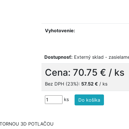
Vyhotovenie:
Dostupnosť:
Externý sklad - zasielame
Cena:
70.75 €
/ ks
Bez DPH (23%):
57.52 €
/ ks
ks
Do košíka
ÚTORNOU 3D POTLAČOU