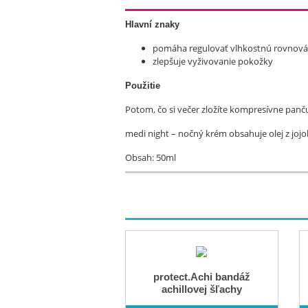
Hlavní znaky
pomáha regulovať vlhkostnú rovnov
zlepšuje vyživovanie pokožky
Použitie
Potom, čo si večer zložíte kompresívne pan
medi night – nočný krém
obsahuje olej z joj
Obsah: 50ml
protect.Achi bandáž
achillovej šľachy