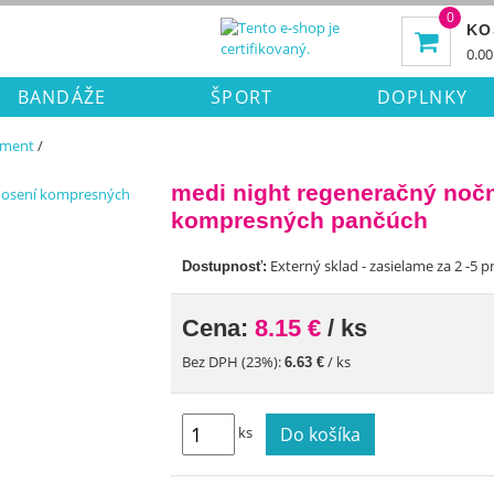
0
KO
0.00
BANDÁŽE
ŠPORT
DOPLNKY
iment
/
medi night regeneračný nočn
kompresných pančúch
Externý sklad - zasielame za 2 -5 pr
Dostupnosť:
Cena:
8.15 €
/ ks
Bez DPH (23%):
/ ks
6.63 €
Do košíka
ks