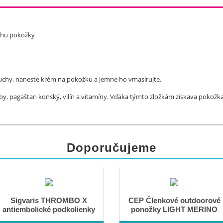
áhu pokožky
čuchy, naneste krém na pokožku a jemne ho vmasírujte.
oby, pagaštan konský, vilín a vitamíny. Vďaka týmto zložkám získava pokož
Doporučujeme
Sigvaris THROMBO X
CEP Členkové outdoorové
antiembolické podkolienky
ponožky LIGHT MERINO