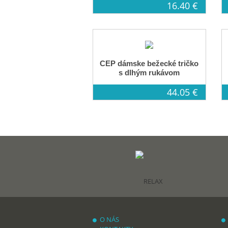
16.40 €
CEP dámske bežecké tričko
s dlhým rukávom
44.05 €
O NÁS