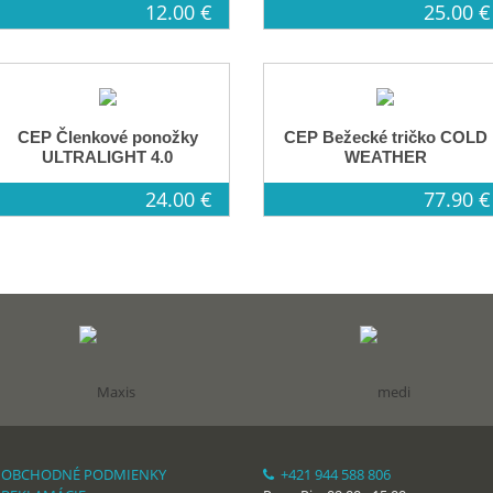
12.00 €
25.00 €
CEP Členkové ponožky
CEP Bežecké tričko COLD
ULTRALIGHT 4.0
WEATHER
24.00 €
77.90 €
OBCHODNÉ PODMIENKY
+421 944 588 806