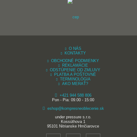
O NÁS
KONTAKTY
OBCHODNÉ PODMIENKY
REKLAMÁCIE
ODSTÚPENIE OD ZMLUVY
PLATBA A POŠTOVNÉ
TERMINOLÓGIA
AKO MERAŤ?
+421 944 588 806
Pon - Pia: 09.00 - 15:00
eshop@kompresneoblecenie.sk
under pressure s.r.o.
Kossúthova 1
95101 Nitrianske Hrnčiarovce