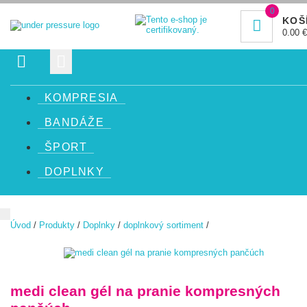
0
KOŠ
0.00
€
KOMPRESIA
BANDÁŽE
ŠPORT
DOPLNKY
Úvod
/
Produkty
/
Doplnky
/
doplnkový sortiment
/
medi clean gél na pranie kompresných