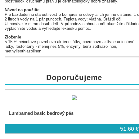
prostriedok k ručnému praniu je dermatologicky dobre znášaný.
Návod na použitie
Pre každodennú starostlivosť o kompresné odevy a ich jemné čistenie. 1 c
2 litroch vody na 1 pár punčoch. Teplota vody: vlažná. Dráždi oči.
Uchovávejte mimo dosah detí. V prípadezasiahnutia očí okamžite dôkladn
vypláchnite vodou a vyhledajte lekársku pomoc.
Zloženie
5-15 % neiontové povrchovo aktívne látky, povrchovo aktívne aniontové
látky, fosforitany - menej než 5%, enzýmy, benzisothiazolinon,
methylisothiazolinon
Doporučujeme
Lumbamed basic bedrový pás
51.60 €