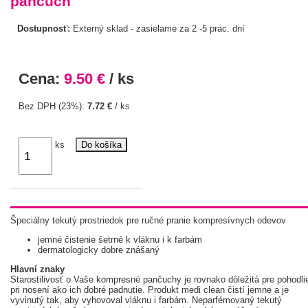
pančúch
Dostupnosť:
Externý sklad - zasielame za 2 -5 prac. dní
Cena:
9.50 €
/ ks
Bez DPH (23%):
7.72 €
/ ks
ks
Do košíka
Špeciálny tekutý prostriedok pre ručné pranie kompresívnych odevov
jemné čistenie šetrné k vláknu i k farbám
dermatologicky dobre znášaný
Hlavní znaky
Starostilivosť o Vaše kompresné pančuchy je rovnako dôležitá pre pohodli
pri nosení ako ich dobré padnutie. Produkt medi clean čistí jemne a je
vyvinutý tak, aby vyhovoval vláknu i farbám. Neparfémovaný tekutý