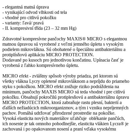
- elegantná matná úprava
- vynikajúcí odvod vlhkosti od tela
- vhodné pro citlivú pokožku
- varianty: ľavá/ pravá
- II. kompresivní třída (23 – 32 mm Hg)
Zdravotné kompresívne pančochy MAXIS® MICRO s elegantnou
matnou úpravou sú vyrobené z veľmi jemného úpletu s vysokým
podielem mikrovlákna. Sú obohatené o špeciálnu antibakteriálnu a
protiplísňovú aplikáciu MICRO PROTECTION.
Dodavané po kusoch pro jednotlivou končatinu. Upínacia časť je
vyrobená z ľahko kompresívneho úpletu.
MICRO efekt - zvláštny spôsob výroby priadza, pri ktorom sú
všetky vlákna Lycry opletené mikrovláknom a nepríjdu do priameho
styku s pokožkou. MICRO efekt znižuje riziko podráždenia na
minimum, pančochy MAXIS MICRO sú teda vhodné i pre citlivú
pokožku. Obsahují pokročilú protiplesňovú a antibakteriálnu úpravu
MICRO PROTECTION, ktorá zabraňuje rastu plesní, bakterií a
ďalších nežiadúcich mikroorganizmov, a tým i vzniku nepríjemných
pachov. Pomáhá udržovať přirodzené prostredie na pokožke.
Vysoká elasticita nových materiálov uľahčuje oblékanie pančúch,
ich nosenie je tak omnoho pohodlnejšie, elasticita vlákien Lycra® je
zachovaná i po opakovanom nosení a praní vďaka vysokému