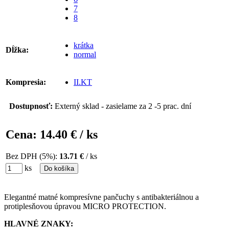
7
8
krátka
Dĺžka:
normal
Kompresia:
II.KT
Dostupnosť:
Externý sklad - zasielame za 2 -5 prac. dní
Cena:
14.40 €
/ ks
Bez DPH (5%):
13.71 €
/ ks
ks
Do košíka
Elegantné matné kompresívne pančuchy s antibakteriálnou a
protiplesňovou úpravou MICRO PROTECTION.
HLAVNÉ ZNAKY: