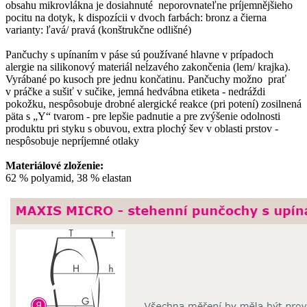
obsahu mikrovlákna je dosiahnuté neporovnateľne príjemnějšieho
pocitu na dotyk, k dispozícii v dvoch farbách: bronz a čierna
varianty: ľavá/ pravá (konštrukčne odlišné)
Pančuchy s upínaním v páse sú používané hlavne v prípadoch
alergie na silikonový materiál neĺzavého zakončenia (lem/ krajka).
Vyrábané po kusoch pre jednu končatinu. Pančuchy možno prať
v práčke a sušiť v sučike, jemná hedvábna etiketa - nedráždi
pokožku, nespôsobuje drobné alergické reakce (pri potení) zosilnená
päta s „Y“ tvarom - pre lepšie padnutie a pre zvýšenie odolnosti
produktu pri styku s obuvou, extra plochý šev v oblasti prstov -
nespôsobuje nepríjemné otlaky
Materiálové zloženie:
62 % polyamid, 38 % elastan