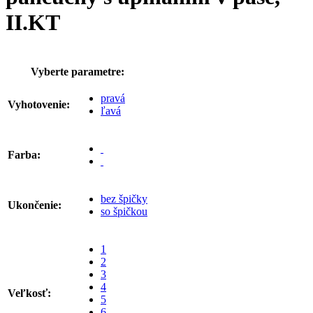
II.KT
Vyberte parametre:
pravá
Vyhotovenie:
ľavá
Farba:
bez špičky
Ukončenie:
so špičkou
1
2
3
4
Veľkosť:
5
6