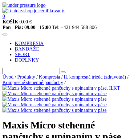
0
KOŠÍK
0.00
€
Pon - Pia: 09.00 - 15:00
Tel: +421 944 588 806
KOMPRESIA
BANDÁŽE
ŠPORT
DOPLNKY
Úvod
/
Produkty
/
Kompresia
/
II. kompresná trieda (zdravotná)
/
Kompresné stehenné pančuchy
/
Maxis Micro stehenné
pančuchy s upínaním v páse,